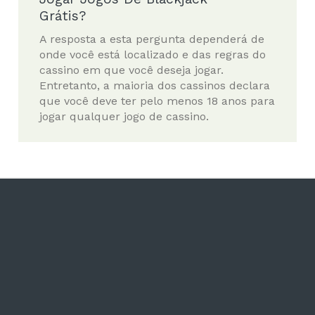
Grátis?
A resposta a esta pergunta dependerá de
onde você está localizado e das regras do
cassino em que você deseja jogar.
Entretanto, a maioria dos cassinos declara
que você deve ter pelo menos 18 anos para
jogar qualquer jogo de cassino.