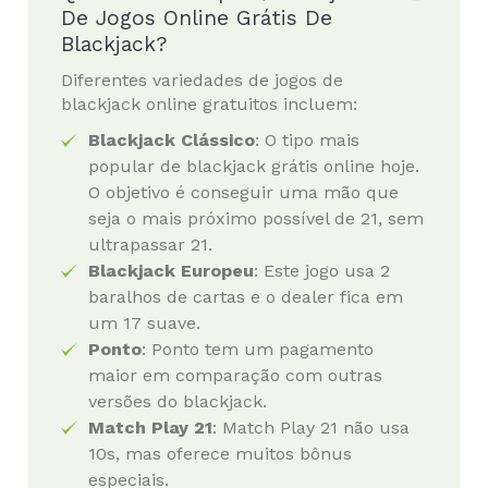
De Jogos Online Grátis De
Blackjack?
Diferentes variedades de jogos de
blackjack online gratuitos incluem:
Blackjack Clássico
: O tipo mais
popular de blackjack grátis online hoje.
O objetivo é conseguir uma mão que
seja o mais próximo possível de 21, sem
ultrapassar 21.
Blackjack Europeu
: Este jogo usa 2
baralhos de cartas e o dealer fica em
um 17 suave.
Ponto
: Ponto tem um pagamento
maior em comparação com outras
versões do blackjack.
Match Play 21
: Match Play 21 não usa
10s, mas oferece muitos bônus
especiais.