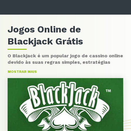
Jogos Online de
Blackjack Grátis
O Blackjack é um popular jogo de cassino online
devido às suas regras simples, estratégias
fáceis de implementar e excelentes
MOSTRAR MAIS
pagamentos.
É um jogo rápido que é cheio de
emoção e diversão para ambos os novatos e
jogadores experientes.
Jogando online blackjack grátis adiciona a esta
experiência, permitindo que você jogue sem a
ansiedade ou medo de perder seu dinheiro. Você
não precisa pagar nada nem fornecer suas
informações pessoais para aproveitar seu jogo de
blackjack favorito.