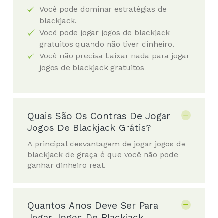
Você pode dominar estratégias de
blackjack.
Você pode jogar jogos de blackjack
gratuitos quando não tiver dinheiro.
Você não precisa baixar nada para jogar
jogos de blackjack gratuitos.
Quais São Os Contras De Jogar
Jogos De Blackjack Grátis?
A principal desvantagem de jogar jogos de
blackjack de graça é que você não pode
ganhar dinheiro real.
Quantos Anos Deve Ser Para
Jogar Jogos De Blackjack