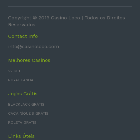
Copyright © 2019
Casino Loco
| Todos os Direitos
Reservados
Contact Info
info@casinoloco.com
Melhores Casinos
22 BET
ROYAL PANDA
Jogos Grátis
BLACKJACK GRÁTIS
CAÇA NÍQUEIS GRÁTIS
ROLETA GRÁTIS
Links Úteis