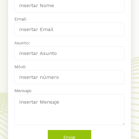
Email:
Asunto:
Móvil:
Mensaje: