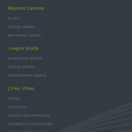
Mejores Casinos
22 BET
UNIQUE CASINO
MACHANCE CASINO
Juegos Gratis
BLACKJACK GRATIS
RULETA GRATIS
TRAGAPERRAS GRATIS
Links Útiles
SOBRE
CONTACTO
POLÍTICA DE PRIVACIDAD
TÉRMINOS Y CONDICIONES