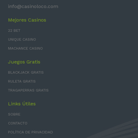
info@casinoloco.com
Mejores Casinos
22 BET
UNIQUE CASINO
MACHANCE CASINO
Juegos Gratis
BLACKJACK GRATIS
RULETA GRATIS
TRAGAPERRAS GRATIS
Links Útiles
SOBRE
CONTACTO
POLÍTICA DE PRIVACIDAD