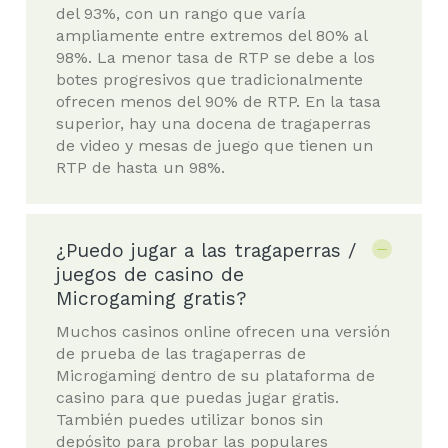
del 93%, con un rango que varía
ampliamente entre extremos del 80% al
98%. La menor tasa de RTP se debe a los
botes progresivos que tradicionalmente
ofrecen menos del 90% de RTP. En la tasa
superior, hay una docena de tragaperras
de video y mesas de juego que tienen un
RTP de hasta un 98%.
¿Puedo jugar a las tragaperras /
juegos de casino de
Microgaming gratis?
Muchos casinos online ofrecen una versión
de prueba de las tragaperras de
Microgaming dentro de su plataforma de
casino para que puedas jugar gratis.
También puedes utilizar bonos sin
depósito para probar las populares