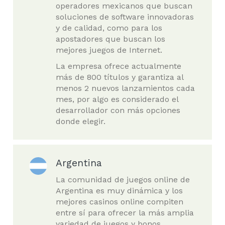
operadores mexicanos que buscan
soluciones de software innovadoras
y de calidad, como para los
apostadores que buscan los
mejores juegos de Internet.
La empresa ofrece actualmente
más de 800 títulos y garantiza al
menos 2 nuevos lanzamientos cada
mes, por algo es considerado el
desarrollador con más opciones
donde elegir.
Argentina
La comunidad de juegos online de
Argentina es muy dinámica y los
mejores casinos online compiten
entre sí para ofrecer la más amplia
variedad de juegos y bonos.