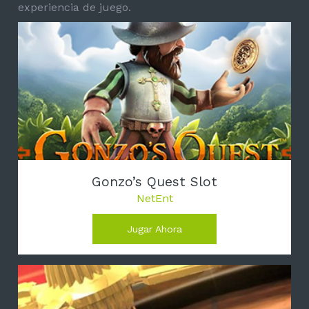
experiencia de juego.
Gonzo’s Quest Slot
NetEnt
Jugar Ahora