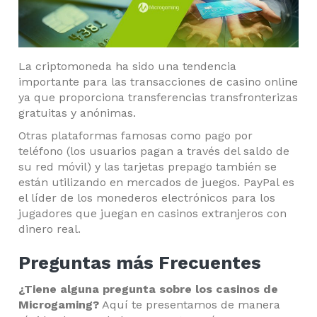
La criptomoneda ha sido una tendencia
importante para las transacciones de casino online
ya que proporciona transferencias transfronterizas
gratuitas y anónimas.
Otras plataformas famosas como pago por
teléfono (los usuarios pagan a través del saldo de
su red móvil) y las tarjetas prepago también se
están utilizando en mercados de juegos. PayPal es
el líder de los monederos electrónicos para los
jugadores que juegan en casinos extranjeros con
dinero real.
Preguntas más Frecuentes
¿Tiene alguna pregunta sobre los casinos de
Microgaming?
Aquí te presentamos de manera