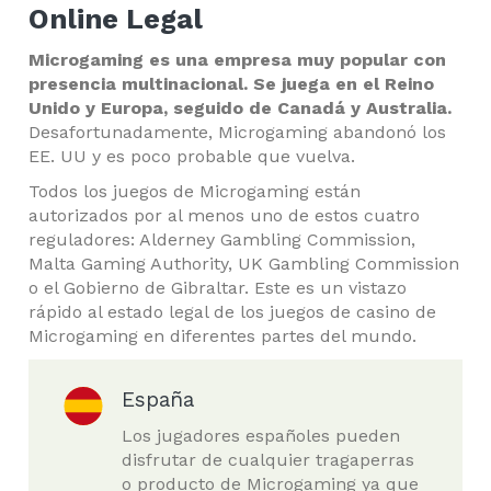
Online Legal
Microgaming es una empresa muy popular con
presencia multinacional. Se juega en el Reino
Unido y Europa, seguido de Canadá y Australia.
Desafortunadamente, Microgaming abandonó los
EE. UU y es poco probable que vuelva.
Todos los juegos de Microgaming están
autorizados por al menos uno de estos cuatro
reguladores: Alderney Gambling Commission,
Malta Gaming Authority, UK Gambling Commission
o el Gobierno de Gibraltar. Este es un vistazo
rápido al estado legal de los juegos de casino de
Microgaming en diferentes partes del mundo.
España
Los jugadores españoles pueden
disfrutar de cualquier tragaperras
o producto de Microgaming ya que