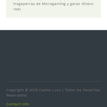
tragaperras de Microgaming y ganar dinero
real.
Copyright © 2019
Casino Loco
| Todos los Derechos
Reservados
Contact Info