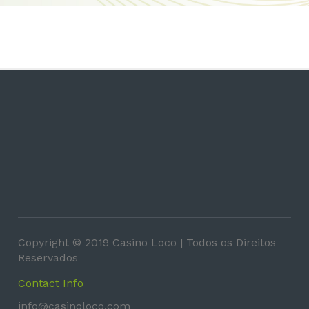
Copyright © 2019
Casino Loco
| Todos os Direitos
Reservados
Contact Info
info@casinoloco.com