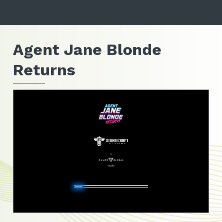
Agent Jane Blonde
Returns