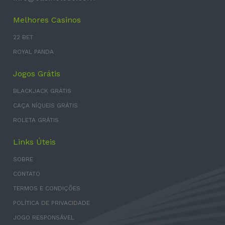
Melhores Casinos
22 BET
ROYAL PANDA
Jogos Grátis
BLACKJACK GRÁTIS
CAÇA NÍQUEIS GRÁTIS
ROLETA GRÁTIS
Links Úteis
SOBRE
CONTATO
TERMOS E CONDIÇÕES
POLÍTICA DE PRIVACIDADE
JOGO RESPONSÁVEL