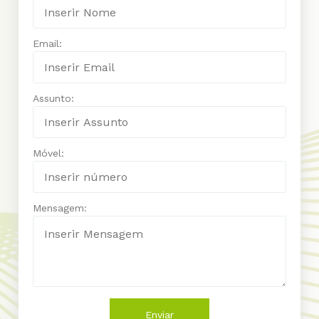
Email:
Assunto:
Móvel:
Mensagem: