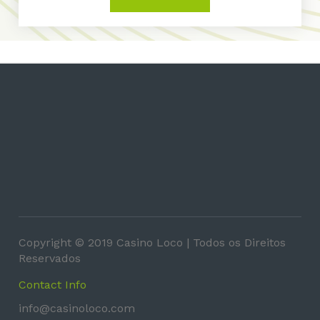
Copyright © 2019
Casino Loco
| Todos os Direitos
Reservados
Contact Info
info@casinoloco.com