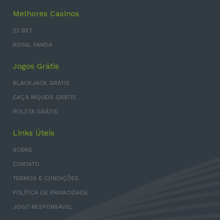
Melhores Casinos
22 BET
ROYAL PANDA
Jogos Grátis
BLACKJACK GRÁTIS
CAÇA NÍQUEIS GRÁTIS
ROLETA GRÁTIS
Links Úteis
SOBRE
CONTATO
TERMOS E CONDIÇÕES
POLÍTICA DE PRIVACIDADE
JOGO RESPONSÁVEL