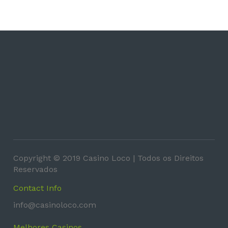
Copyright © 2019
Casino Loco
| Todos os Direitos
Reservados
Contact Info
info@casinoloco.com
Melhores Casinos