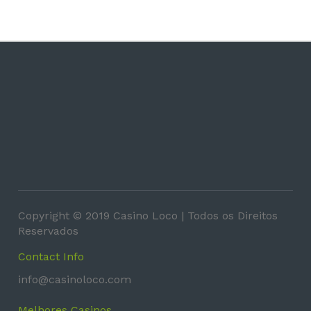
Copyright © 2019
Casino Loco
| Todos os Direitos
Reservados
Contact Info
info@casinoloco.com
Melhores Casinos